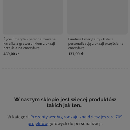
Życie Emeryta - personalizowana
Fundusz Emerytalny - kufel z
karafka z grawerunkiem z okazji
personalizacją z okazji przejścia na
przejścia na emeryturę
emeryturę
469,00 zł
132,00 zł
W naszym sklepie jest więcej produktów
takich jak ten...
W kategorii
Prezenty według rodzaju znajdziesz jeszcze 705
projektów
gotowych do personalizacji.