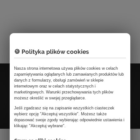
🍪 Polityka plików cookies
Nasza strona internetowa używa plików cookies w celach
zapamiętywania oglądanych lub zamawianych produktów lub
infolinia
/+48/ 91 43 44 350
danych z formularzy, obsługi zamówień w sklepie
internetowym oraz w celach statystycznych i
tel.
/+48/ 697 637 199
marketingowych. Warunki przechowywania tych plików
możesz określić w swojej przeglądarce.
Jeśli zgadzasz się na zapisanie wszystkich ciasteczek
FORMULARZ KONTAKTOWY
wybierz opcję "Akceptuj wszystkie". Możesz także
dopasować swoje zgody wybierając odpowiednie ustawienia i
klikając "Akceptuj wybrane".