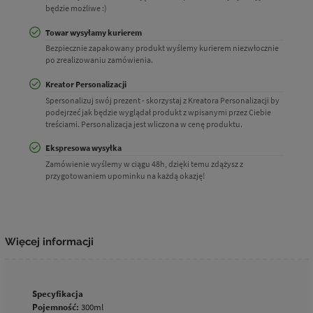
będzie możliwe :)
Towar wysyłamy kurierem
Bezpiecznie zapakowany produkt wyślemy kurierem niezwłocznie
po zrealizowaniu zamówienia.
Kreator Personalizacji
Spersonalizuj swój prezent - skorzystaj z Kreatora Personalizacji by
podejrzeć jak będzie wyglądał produkt z wpisanymi przez Ciebie
treściami. Personalizacja jest wliczona w cenę produktu.
Ekspresowa wysyłka
Zamówienie wyślemy w ciągu 48h, dzięki temu zdążysz z
przygotowaniem upominku na każdą okazję!
Więcej informacji
Specyfikacja
Pojemność:
300ml