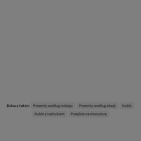
Prezenty według rodzaju
Prezenty według okazji
Kubki
Zobacz także:
Kubki z nadrukiem
Przejście na emeryturę