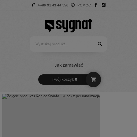
/+48/ 91 43 44 350
POMOC
Jak zamawiać
Twój koszyk
0