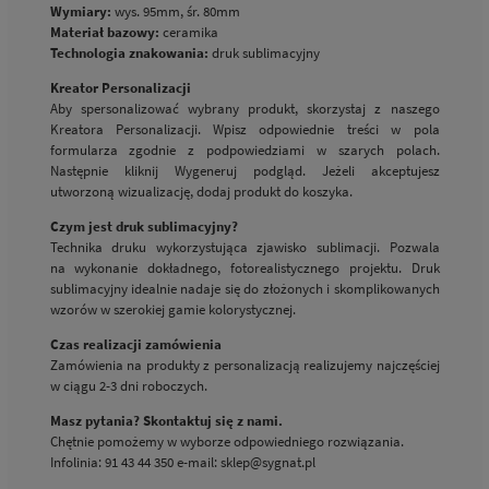
Wymiary:
wys. 95mm, śr. 80mm
Materiał bazowy:
ceramika
Technologia znakowania:
druk sublimacyjny
Kreator Personalizacji
Aby spersonalizować wybrany produkt, skorzystaj z naszego
Kreatora Personalizacji. Wpisz odpowiednie treści w pola
formularza zgodnie z podpowiedziami w szarych polach.
Następnie kliknij Wygeneruj podgląd. Jeżeli akceptujesz
utworzoną wizualizację, dodaj produkt do koszyka.
Czym jest druk sublimacyjny?
Technika druku wykorzystująca zjawisko sublimacji. Pozwala
na wykonanie dokładnego, fotorealistycznego projektu. Druk
sublimacyjny idealnie nadaje się do złożonych i skomplikowanych
wzorów w szerokiej gamie kolorystycznej.
Czas realizacji zamówienia
Zamówienia na produkty z personalizacją realizujemy najczęściej
w ciągu 2-3 dni roboczych.
Masz pytania? Skontaktuj się z nami.
Chętnie pomożemy w wyborze odpowiedniego rozwiązania.
Infolinia: 91 43 44 350 e-mail:
sklep@sygnat.pl