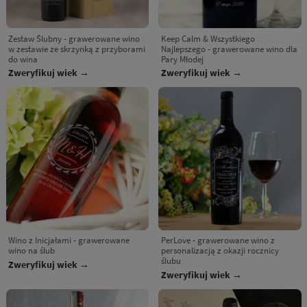
Zestaw Ślubny - grawerowane wino
Keep Calm & Wszystkiego
w zestawie ze skrzynką z przyborami
Najlepszego - grawerowane wino dla
do wina
Pary Młodej
Zweryfikuj wiek →
Zweryfikuj wiek →
Wino z Inicjałami - grawerowane
PerLove - grawerowane wino z
wino na ślub
personalizacją z okazji rocznicy
ślubu
Zweryfikuj wiek →
Zweryfikuj wiek →