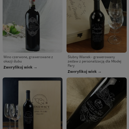
Wino czerwone, grawerowane z
Ślubny Wianek - grawerowany
okazji ślubu
zestaw z personalizacją dla Młodej
Pary
Zweryfikuj wiek →
Zweryfikuj wiek →