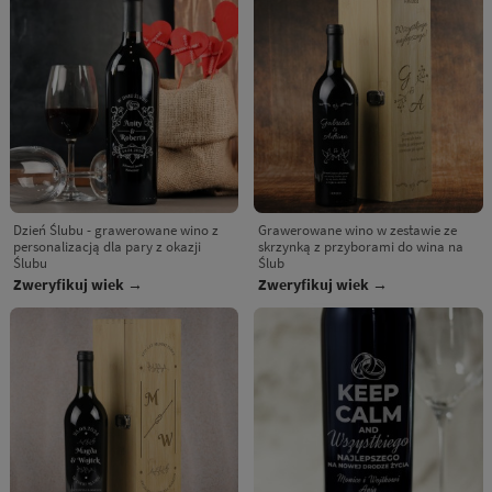
Dzień Ślubu - grawerowane wino z
Grawerowane wino w zestawie ze
personalizacją dla pary z okazji
skrzynką z przyborami do wina na
Ślubu
Ślub
Zweryfikuj wiek →
Zweryfikuj wiek →