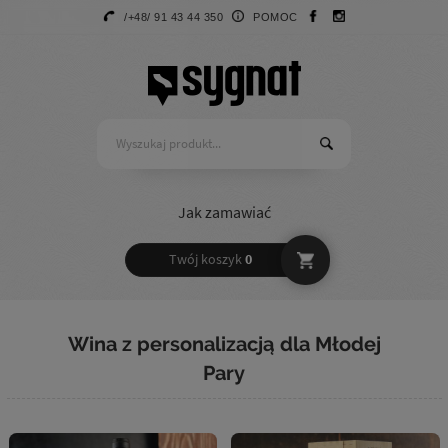
/+48/ 91 43 44 350
POMOC
Jak zamawiać
Twój koszyk
0
Wina z personalizacją dla Młodej
Pary