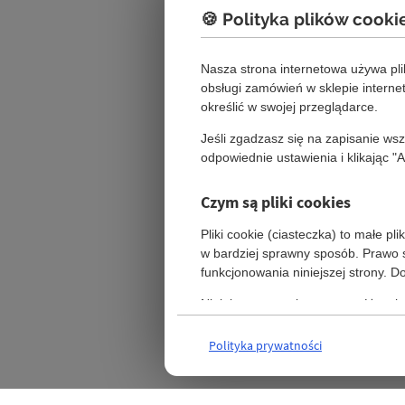
🍪 Polityka plików cooki
Nasza strona internetowa używa pl
obsługi zamówień w sklepie intern
określić w swojej przeglądarce.
Jeśli zgadzasz się na zapisanie ws
odpowiednie ustawienia i klikając "
Czym są pliki cookies
Pliki cookie (ciasteczka) to małe p
w bardziej sprawny sposób. Prawo s
funkcjonowania niniejszej strony. 
Niniejsza strona korzysta z różnych 
się na naszych stronach.
Polityka prywatności
Szczegóły
Ustawienia (wymagane)
Te pliki