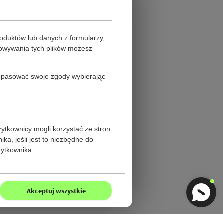
oduktów lub danych z formularzy,
howywania tych plików możesz
 dopasować swoje zgody wybierając
żytkownicy mogli korzystać ze stron
a, jeśli jest to niezbędne do
żytkownika.
gi stron trzecich, które pojawiają
Akceptuj wszystkie
ieczeństwa. Pliki cookies z tej