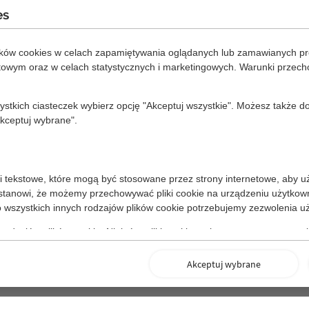
es
ików cookies w celach zapamiętywania oglądanych lub zamawianych pr
etowym oraz w celach statystycznych i marketingowych. Warunki przec
zystkich ciasteczek wybierz opcję "Akceptuj wszystkie". Możesz także
Akceptuj wybrane".
liki tekstowe, które mogą być stosowane przez strony internetowe, aby u
tanowi, że możemy przechowywać pliki cookie na urządzeniu użytkownik
Do wszystkich innych rodzajów plików cookie potrzebujemy zezwolenia u
rodzajów plików cookie. Niektóre pliki cookie umieszczane są przez usłu
Akceptuj wybrane
 zapewniają prawidłowe działanie strony pod względem technicznym oraz bezp