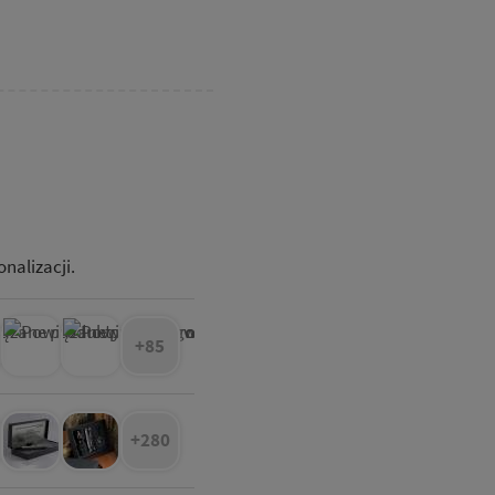
nalizacji.
+85
+280