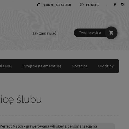
/+48/ 91 43 44 350
POMOC
•
Jak zamawiać
Twój koszyk
0
Dla Niej
Przejście na emeryturę
Rocznica
Urodziny
icę ślubu