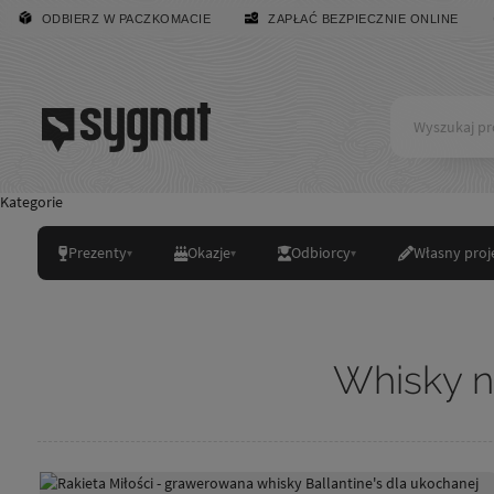
ODBIERZ W PACZKOMACIE
ZAPŁAĆ BEZPIECZNIE ONLINE
Kategorie
Prezenty
Okazje
Odbiorcy
Własny proj
Whisky n