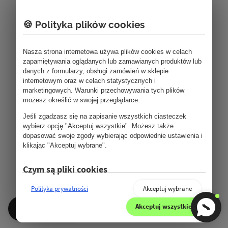
🍪 Polityka plików cookies
Nasza strona internetowa używa plików cookies w celach
zapamiętywania oglądanych lub zamawianych produktów lub
danych z formularzy, obsługi zamówień w sklepie
internetowym oraz w celach statystycznych i
marketingowych. Warunki przechowywania tych plików
możesz określić w swojej przeglądarce.
Jeśli zgadzasz się na zapisanie wszystkich ciasteczek
wybierz opcję "Akceptuj wszystkie". Możesz także
dopasować swoje zgody wybierając odpowiednie ustawienia i
klikając "Akceptuj wybrane".
Czym są pliki cookies
Pliki cookie (ciasteczka) to małe pliki tekstowe, które mogą
Polityka prywatności
Akceptuj wybrane
być stosowane przez strony internetowe, aby użytkownicy
mogli korzystać ze stron w bardziej sprawny sposób. Prawo
Akceptuj wszystkie
Kategorie
stanowi, że możemy przechowywać pliki cookie na
urządzeniu użytkownika, jeśli jest to niezbędne do