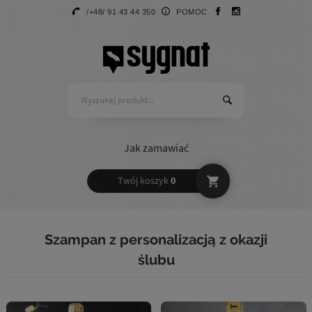
/+48/ 91 43 44 350
POMOC
Jak zamawiać
Twój koszyk
0
Szampan z personalizacją z okazji
ślubu