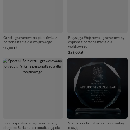
Orzeł - grawerowana piersiówka z
Przysięga Wojskowa - grawerowany
personalizacją dla wojskowego
dyplom z personalizacją dla
wojskowego
96,00 zł
258,00 zł
Spocznij Żołnierzu - grawerowany
Statuetka dla żołnierza na dowolną
długopis Parker z personalizacją dla
okazję