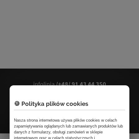
infolinia
/+48/ 91 43 44 350
tel.
/+48/ 697 637 199
🍪 Polityka plików cookies
FORMULARZ KONTAKTOWY
Nasza strona internetowa używa plików cookies w celach
zapamiętywania oglądanych lub zamawianych produktów lub
danych z formularzy, obsługi zamówień w sklepie
internetowym oraz w celach statystycznych i