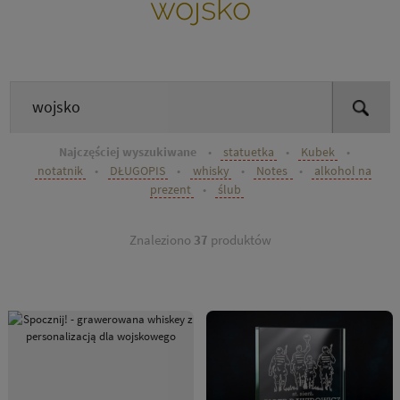
wojsko
Najczęściej wyszukiwane
•
statuetka
•
Kubek
•
notatnik
•
DŁUGOPIS
•
whisky
•
Notes
•
alkohol na
prezent
•
ślub
Znaleziono
37
produktów