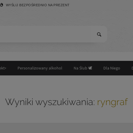
WYŚLIJ BEZPOŚREDNIO NA PREZENT
ekt
Personalizowany alkohol
Na Ślub 🕊️
Dla Niego
Wyniki wyszukiwania:
ryngraf