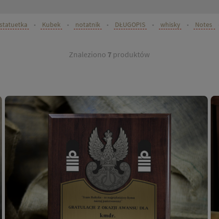
statuetka
•
Kubek
•
notatnik
•
DŁUGOPIS
•
whisky
•
Notes
Znaleziono
7
produktów