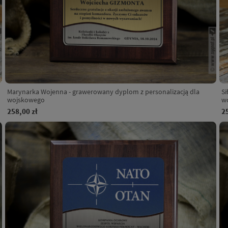
Marynarka Wojenna - grawerowany dyplom z personalizacją dla
Si
wojskowego
w
258,00 zł
2