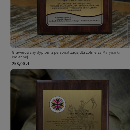
Grawerowany dyplom z personalizacją dla żołnierza Marynarki
Wojennej
258,00 zł