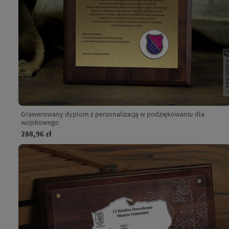
Grawerowany dyplom z personalizacją w podziękowaniu dla
wojskowego
288,96 zł