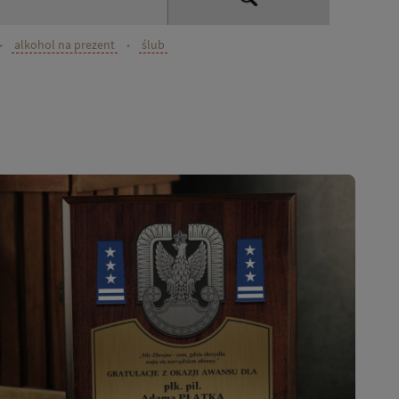
•
alkohol na prezent
•
ślub