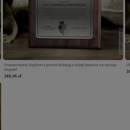
Grawerowany dyplom z personalizacją z okazji awansu na wyższy
Uł
stopień
2
288,96 zł