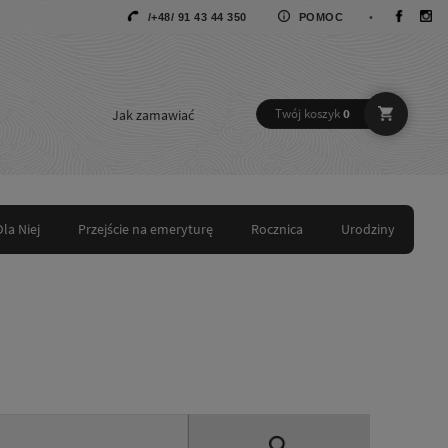
/+48/ 91 43 44 350
POMOC
•
Jak zamawiać
Twój koszyk
0
Dla Niej
Przejście na emeryturę
Rocznica
Urodziny