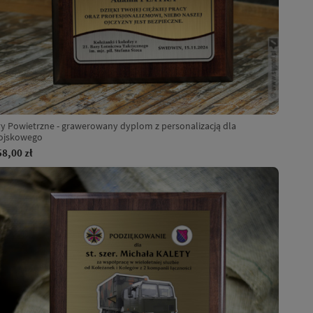
ły Powietrzne - grawerowany dyplom z personalizacją dla
ojskowego
58,00 zł