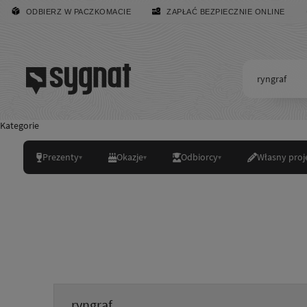
ODBIERZ W PACZKOMACIE
ZAPŁAĆ BEZPIECZNIE ONLINE
Kategorie
Prezenty
Okazje
Odbiorcy
Własny proj