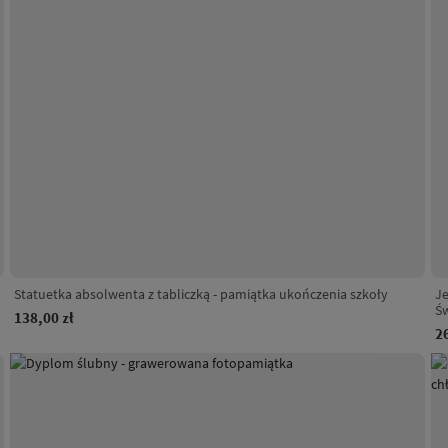
Statuetka absolwenta z tabliczką - pamiątka ukończenia szkoły
J
Ś
138,00 zł
2