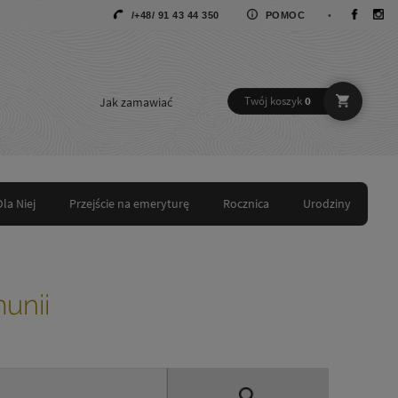
/+48/ 91 43 44 350
POMOC
•
Jak zamawiać
Twój koszyk
0
Dla Niej
Przejście na emeryturę
Rocznica
Urodziny
unii