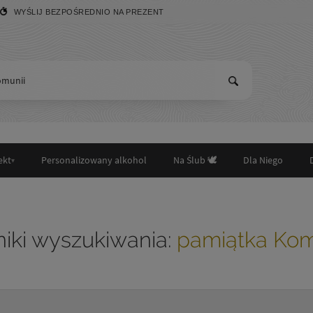
WYŚLIJ BEZPOŚREDNIO NA PREZENT
ekt
Personalizowany alkohol
Na Ślub 🕊️
Dla Niego
iki wyszukiwania:
pamiątka Kom