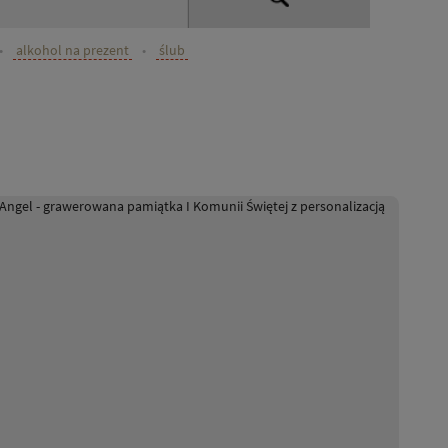
•
alkohol na prezent
•
ślub