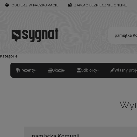
ODBIERZ W PACZKOMACIE
ZAPŁAĆ BEZPIECZNIE ONLINE
Kategorie
Prezenty
Okazje
Odbiorcy
Własny proj
Wyn