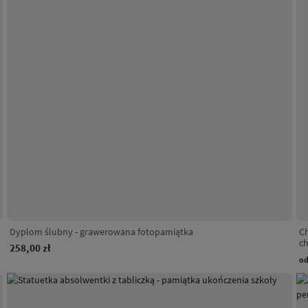
Dyplom ślubny - grawerowana fotopamiątka
Ch
c
258,00 zł
o