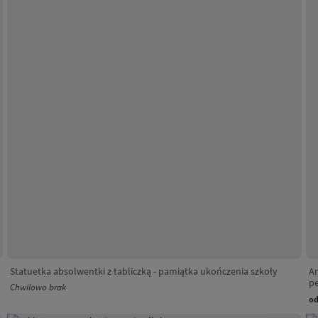
Statuetka absolwentki z tabliczką - pamiątka ukończenia szkoły
An
pe
Chwilowo brak
o