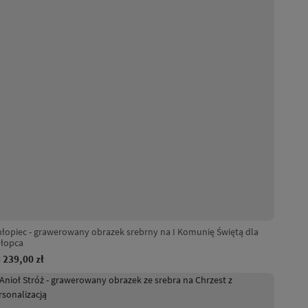
łopiec - grawerowany obrazek srebrny na I Komunię Świętą dla
hłopca
239,00 zł
d