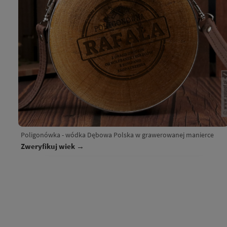
Poligonówka - wódka Dębowa Polska w grawerowanej manierce
Zweryfikuj wiek →