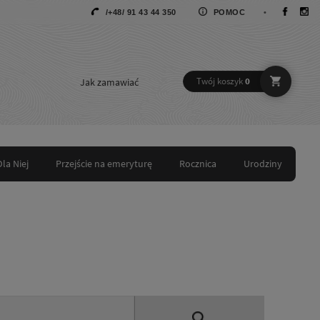
/+48/ 91 43 44 350
POMOC
•
Jak zamawiać
Twój koszyk
0
Dla Niej
Przejście na emeryturę
Rocznica
Urodziny