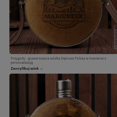
Przygody - grawerowana wódka Dębowa Polska w manierce z
personalizacją
Zweryfikuj wiek →