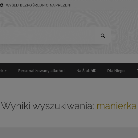
WYŚLIJ BEZPOŚREDNIO NA PREZENT
ekt
Personalizowany alkohol
Na Ślub 🕊️
Dla Niego
Wyniki wyszukiwania:
manierka