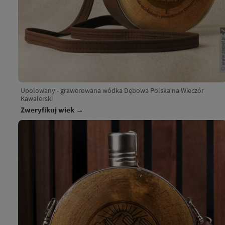
Upolowany - grawerowana wódka Dębowa Polska na Wieczór
Kawalerski
Zweryfikuj wiek →