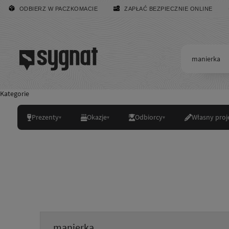
ODBIERZ W PACZKOMACIE
ZAPŁAĆ BEZPIECZNIE ONLINE
Kategorie
Prezenty
Okazje
Odbiorcy
Własny proj