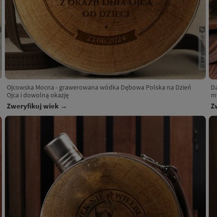
Ojcowska Mocna - grawerowana wódka Dębowa Polska na Dzień
D
Ojca i dowolną okazję
m
Zweryfikuj wiek →
Z