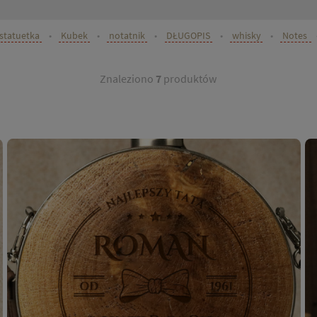
statuetka
•
Kubek
•
notatnik
•
DŁUGOPIS
•
whisky
•
Notes
Znaleziono
7
produktów