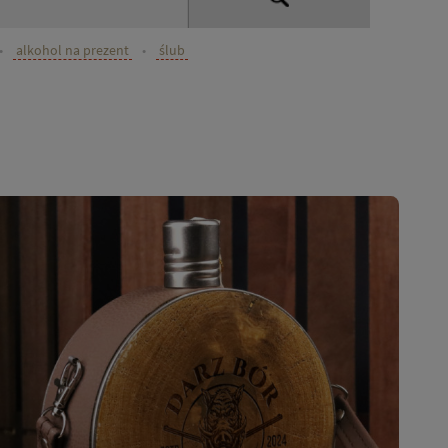
•
alkohol na prezent
•
ślub