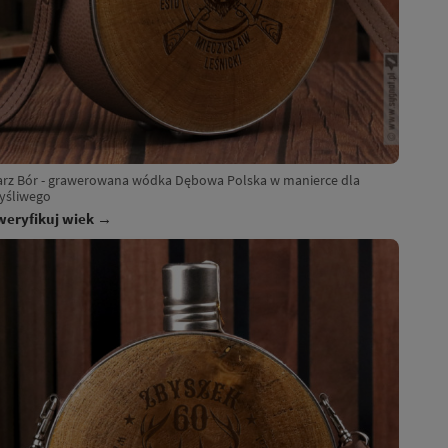
arz Bór - grawerowana wódka Dębowa Polska w manierce dla
yśliwego
weryfikuj wiek →