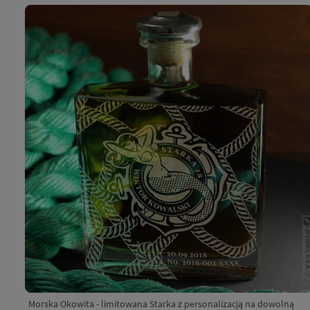
Morska Okowita - limitowana Starka z personalizacją na dowolną