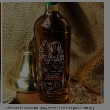
Pocztówka ze Szczecina - grawerowana Starka z personalizacją