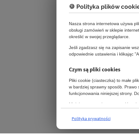
🍪 Polityka plików cooki
Nasza strona internetowa używa pl
obsługi zamówień w sklepie intern
określić w swojej przeglądarce.
Jeśli zgadzasz się na zapisanie ws
odpowiednie ustawienia i klikając "
Czym są pliki cookies
Pliki cookie (ciasteczka) to małe p
w bardziej sprawny sposób. Prawo s
funkcjonowania niniejszej strony. 
Niniejsza strona korzysta z różnych 
się na naszych stronach.
Polityka prywatności
Szczegóły
Ustawienia (wymagane)
Te pliki