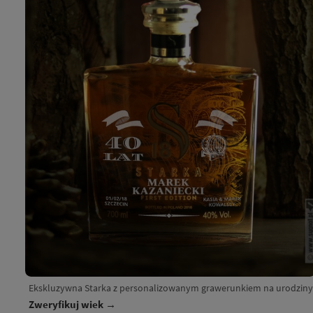
Ekskluzywna Starka z personalizowanym grawerunkiem na urodziny
Zweryfikuj wiek →