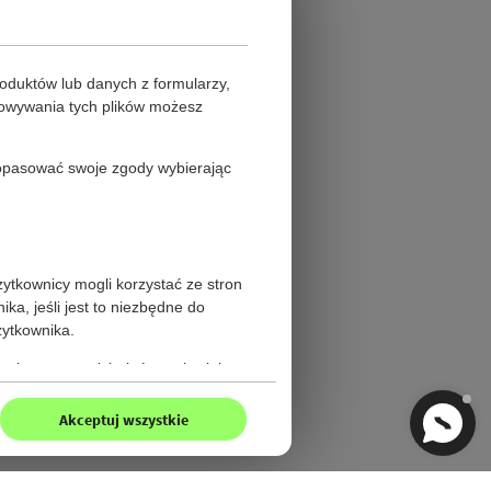
oduktów lub danych z formularzy,
howywania tych plików możesz
 dopasować swoje zgody wybierając
żytkownicy mogli korzystać ze stron
a, jeśli jest to niezbędne do
żytkownika.
gi stron trzecich, które pojawiają
Akceptuj wszystkie
ieczeństwa. Pliki cookies z tej