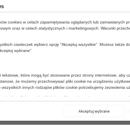
es
ików cookies w celach zapamiętywania oglądanych lub zamawianych pr
etowym oraz w celach statystycznych i marketingowych. Warunki przec
zystkich ciasteczek wybierz opcję "Akceptuj wszystkie". Możesz także
Akceptuj wybrane".
liki tekstowe, które mogą być stosowane przez strony internetowe, aby u
tanowi, że możemy przechowywać pliki cookie na urządzeniu użytkownik
Do wszystkich innych rodzajów plików cookie potrzebujemy zezwolenia u
rodzajów plików cookie. Niektóre pliki cookie umieszczane są przez usłu
Akceptuj wybrane
 zapewniają prawidłowe działanie strony pod względem technicznym oraz bezp