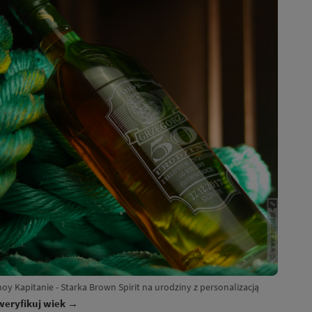
oy Kapitanie - Starka Brown Spirit na urodziny z personalizacją
weryfikuj wiek →