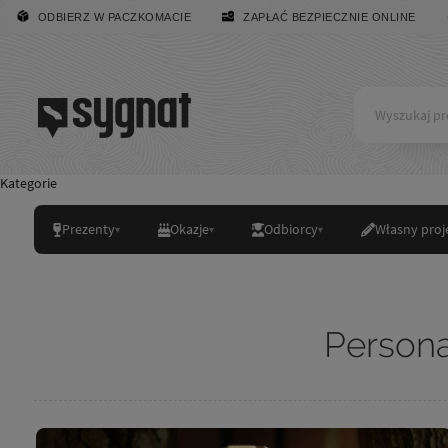
ODBIERZ W PACZKOMACIE
ZAPŁAĆ BEZPIECZNIE ONLINE
Kategorie
Prezenty
Okazje
Odbiorcy
Własny proj
Persona