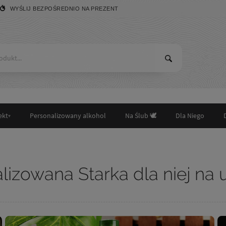
WYŚLIJ BEZPOŚREDNIO NA PREZENT
ekt
Personalizowany alkohol
Na Ślub 🕊️
Dla Niego
lizowana Starka dla niej na 