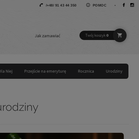
/+48/ 91 43 44 350
POMOC
•
Jak zamawiać
Twój koszyk
0
Dla Niej
Przejście na emeryturę
Rocznica
Urodziny
urodziny