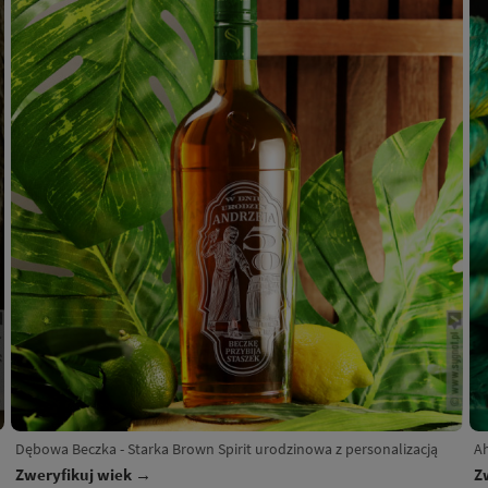
Dębowa Beczka - Starka Brown Spirit urodzinowa z personalizacją
Ah
Zweryfikuj wiek →
Z