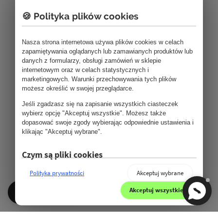
🍪 Polityka plików cookies
Nasza strona internetowa używa plików cookies w celach
zapamiętywania oglądanych lub zamawianych produktów lub
danych z formularzy, obsługi zamówień w sklepie
internetowym oraz w celach statystycznych i
marketingowych. Warunki przechowywania tych plików
możesz określić w swojej przeglądarce.
Jeśli zgadzasz się na zapisanie wszystkich ciasteczek
wybierz opcję "Akceptuj wszystkie". Możesz także
dopasować swoje zgody wybierając odpowiednie ustawienia i
klikając "Akceptuj wybrane".
Czym są pliki cookies
Pliki cookie (ciasteczka) to małe pliki tekstowe, które mogą
Polityka prywatności
Akceptuj wybrane
być stosowane przez strony internetowe, aby użytkownicy
mogli korzystać ze stron w bardziej sprawny sposób. Prawo
Akceptuj wszystkie
Kategorie
stanowi, że możemy przechowywać pliki cookie na
urządzeniu użytkownika, jeśli jest to niezbędne do
funkcjonowania niniejszej strony. Do wszystkich innych