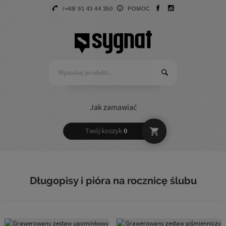
/+48/ 91 43 44 350
POMOC
Jak zamawiać
Twój koszyk
0
Długopisy i pióra na rocznicę ślubu