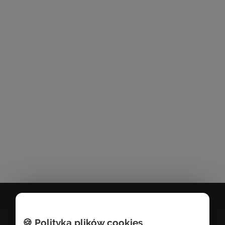
infolinia
/+48/ 91 43 44 350
tel.
/+48/ 697 637 199
🍪 Polityka plików cookies