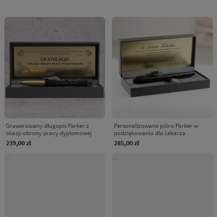
Grawerowany długopis Parker z
Personalizowane pióro Parker w
okazji obrony pracy dyplomowej
podziękowaniu dla Lekarza
239,00 zł
285,00 zł