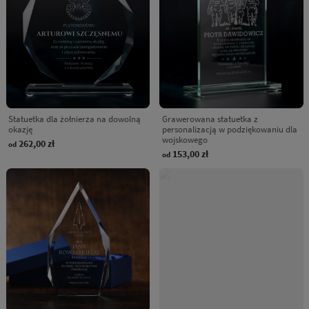
Statuetka dla żołnierza na dowolną
Grawerowana statuetka z
okazję
personalizacją w podziękowaniu dla
wojskowego
262,00 zł
od
153,00 zł
od