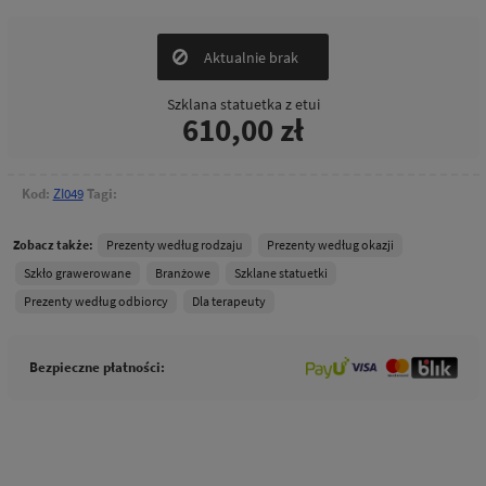
Szklana statuetka z etui
610,00 zł
Kod:
ZI049
Tagi:
Zobacz także:
Prezenty według rodzaju
Prezenty według okazji
Szkło grawerowane
Branżowe
Szklane statuetki
Prezenty według odbiorcy
Dla terapeuty
Bezpieczne płatności: