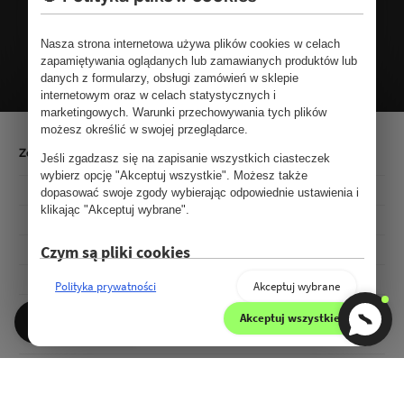
Nasza strona internetowa używa plików cookies w celach
FORMULARZ KONTAKTOWY
zapamiętywania oglądanych lub zamawianych produktów lub
danych z formularzy, obsługi zamówień w sklepie
internetowym oraz w celach statystycznych i
marketingowych. Warunki przechowywania tych plików
możesz określić w swojej przeglądarce.
Zobacz także
Jeśli zgadzasz się na zapisanie wszystkich ciasteczek
wybierz opcję "Akceptuj wszystkie". Możesz także
Informacje o sklepie
dopasować swoje zgody wybierając odpowiednie ustawienia i
klikając "Akceptuj wybrane".
Wysyłka i płatności
Co nowego
Czym są pliki cookies
Blog
Pliki cookie (ciasteczka) to małe pliki tekstowe, które mogą
Polityka prywatności
Akceptuj wybrane
być stosowane przez strony internetowe, aby użytkownicy
Pracuj z nami
mogli korzystać ze stron w bardziej sprawny sposób. Prawo
Akceptuj wszystkie
Kategorie
stanowi, że możemy przechowywać pliki cookie na
Współpraca z twórcami
urządzeniu użytkownika, jeśli jest to niezbędne do
Najczęstsze pytania
funkcjonowania niniejszej strony. Do wszystkich innych
rodzajów plików cookie potrzebujemy zezwolenia
Kontakt
użytkownika.