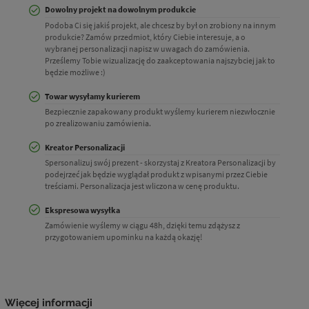
Dowolny projekt na dowolnym produkcie
Podoba Ci się jakiś projekt, ale chcesz by był on zrobiony na innym
produkcie? Zamów przedmiot, który Ciebie interesuje, a o
wybranej personalizacji napisz w uwagach do zamówienia.
Prześlemy Tobie wizualizację do zaakceptowania najszybciej jak to
będzie możliwe :)
Towar wysyłamy kurierem
Bezpiecznie zapakowany produkt wyślemy kurierem niezwłocznie
po zrealizowaniu zamówienia.
Kreator Personalizacji
Spersonalizuj swój prezent - skorzystaj z Kreatora Personalizacji by
podejrzeć jak będzie wyglądał produkt z wpisanymi przez Ciebie
treściami. Personalizacja jest wliczona w cenę produktu.
Ekspresowa wysyłka
Zamówienie wyślemy w ciągu 48h, dzięki temu zdążysz z
przygotowaniem upominku na każdą okazję!
Więcej informacji