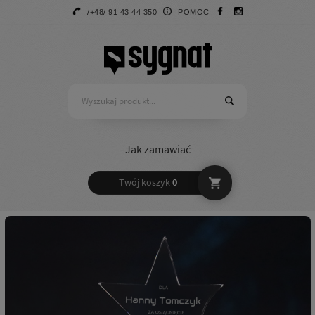
/+48/ 91 43 44 350
POMOC
Jak zamawiać
Twój koszyk
0