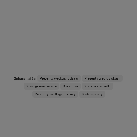
Prezenty według rodzaju
Prezenty według okazji
Zobacz także:
Szkło grawerowane
Branżowe
Szklane statuetki
Prezenty według odbiorcy
Dla terapeuty